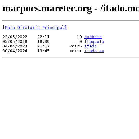
marpocs.maretec.org - /ifado.m
[Para Diretório Principal]
23/05/2022    22:11           10 
cacheid
05/05/2018    18:39            0 
ftpquota
04/04/2024    21:17        <dir> 
ifado
30/04/2024    19:45        <dir> 
ifado.eu